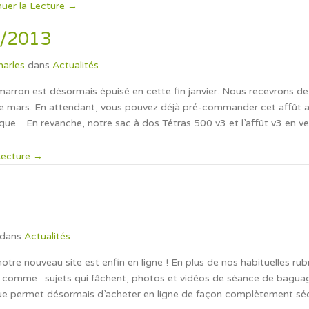
nuer la Lecture →
1/2013
harles
dans
Actualités
 marron est désormais épuisé en cette fin janvier. Nous recevrons d
e mars. En attendant, vous pouvez déjà pré-commander cet affût 
e. En revanche, notre sac à dos Tétras 500 v3 et l’affût v3 en versi
Lecture →
dans
Actualités
otre nouveau site est enfin en ligne ! En plus de nos habituelles rub
 comme : sujets qui fâchent, photos et vidéos de séance de bagua
ue permet désormais d’acheter en ligne de façon complètement sécur