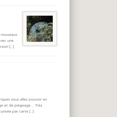
e nouveaux
avec une
on [...]
riques vous allez pouvoir en
ge et de piégeage… Très
isée par carte [...]