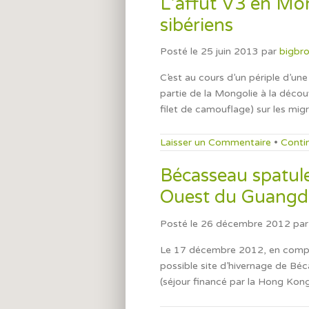
L’affût V3 en Mon
sibériens
Posté le
25 juin 2013
par
bigbr
C’est au cours d’un périple d’u
partie de la Mongolie à la découv
filet de camouflage) sur les migra
Laisser un Commentaire
•
Conti
Bécasseau spatule
Ouest du Guang
Posté le
26 décembre 2012
par
Le 17 décembre 2012, en compag
possible site d’hivernage de Bé
(séjour financé par la Hong Kong 