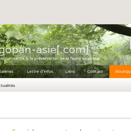
agopan-asie[.com]
connaissance & la préservation de la faune asiatique
Galeries
Lettre d’Infos
Liens
Contact
Boutiqu
tualités