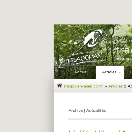
tr
pour la 
Accueil
Articles
tragopan-asie[.com]
»
Articles
» Ac
Archive | Actualités