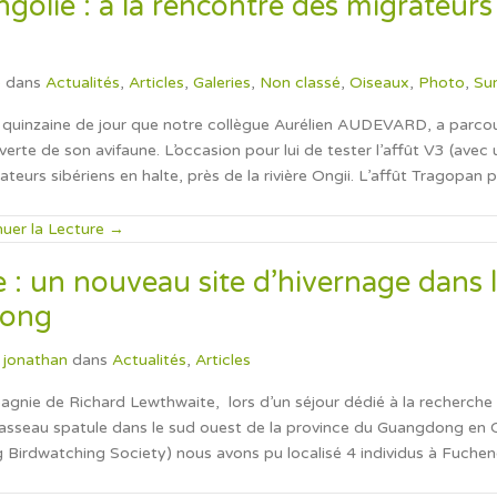
golie : à la rencontre des migrateurs
o
dans
Actualités
,
Articles
,
Galeries
,
Non classé
,
Oiseaux
,
Photo
,
Sur
ne quinzaine de jour que notre collègue Aurélien AUDEVARD, a parco
erte de son avifaune. L’occasion pour lui de tester l’affût V3 (avec
teurs sibériens en halte, près de la rivière Ongii. L’affût Tragopan p
nuer la Lecture →
 : un nouveau site d’hivernage dans 
dong
jonathan
dans
Actualités
,
Articles
nie de Richard Lewthwaite, lors d’un séjour dédié à la recherche
casseau spatule dans le sud ouest de la province du Guangdong en 
Birdwatching Society) nous avons pu localisé 4 individus à Fucheng pr