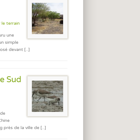
 le terrain
uru une
 un simple
osé devant [...]
le Sud
 de
Chine
ès de la ville de [...]