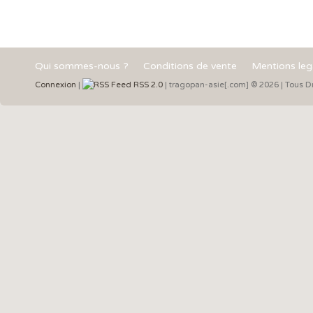
Qui sommes-nous ?
Conditions de vente
Mentions leg
Connexion
|
RSS 2.0
| tragopan-asie[.com] © 2026 | Tous Dr