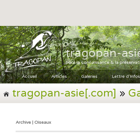
tragopan-asi
pour la connaissance & la préservat
Accueil
Articles
Galeries
Lettre d’Infos
tragopan-asie[.com]
»
Ga
Archive | Oiseaux