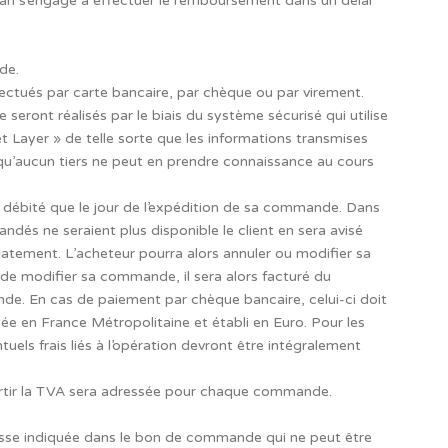
an s’engage à effectuer le remboursement dans un délai
de.
ectués par carte bancaire, par chèque ou par virement.
seront réalisés par le biais du système sécurisé qui utilise
 Layer » de telle sorte que les informations transmises
 qu’aucun tiers ne peut en prendre connaissance au cours
 débité que le jour de l’expédition de sa commande. Dans
ndés ne seraient plus disponible le client en sera avisé
atement. L’acheteur pourra alors annuler ou modifier sa
 de modifier sa commande, il sera alors facturé du
. En cas de paiement par chèque bancaire, celui-ci doit
ée en France Métropolitaine et établi en Euro. Pour les
uels frais liés à l’opération devront être intégralement
sortir la TVA sera adressée pour chaque commande.
dresse indiquée dans le bon de commande qui ne peut être