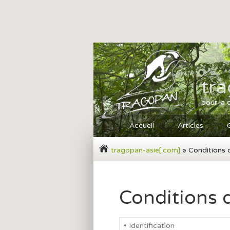
tr
pour la 
Accueil
Articles
tragopan-asie[.com]
» Conditions 
Conditions 
• Identification