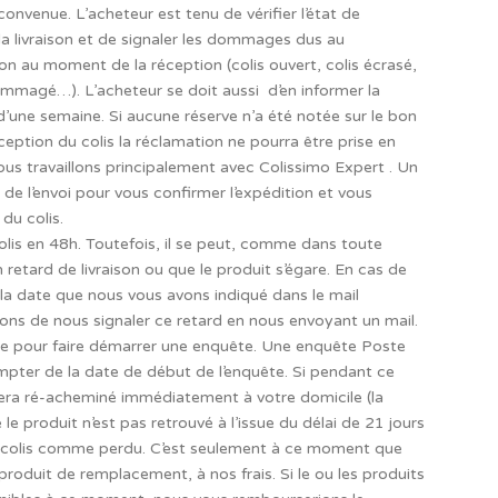
nvenue. L’acheteur est tenu de vérifier l’état de
la livraison et de signaler les dommages dus au
son au moment de la réception (colis ouvert, colis écrasé,
mmagé…). L’acheteur se doit aussi d’en informer la
’une semaine. Si aucune réserve n’a été notée sur le bon
réception du colis la réclamation ne pourra être prise en
us travaillons principalement avec Colissimo Expert . Un
de l’envoi pour vous confirmer l’expédition et vous
du colis.
colis en 48h. Toutefois, il se peut, comme dans toute
n retard de livraison ou que le produit s’égare. En cas de
à la date que nous vous avons indiqué dans le mail
ns de nous signaler ce retard en nous envoyant un mail.
te pour faire démarrer une enquête. Une enquête Poste
mpter de la date de début de l’enquête. Si pendant ce
l sera ré-acheminé immédiatement à votre domicile (la
 le produit n’est pas retrouvé à l’issue du délai de 21 jours
e colis comme perdu. C’est seulement à ce moment que
oduit de remplacement, à nos frais. Si le ou les produits