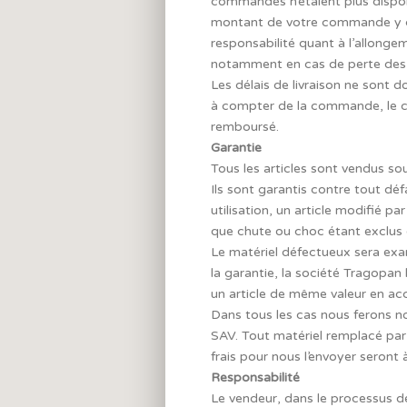
commandés n’étaient plus dispo
montant de votre commande y co
responsabilité quant à l’allongem
notamment en cas de perte des p
Les délais de livraison ne sont do
à compter de la commande, le con
remboursé.
Garantie
Tous les articles sont vendus sou
Ils sont garantis contre tout dé
utilisation, un article modifié p
que chute ou choc étant exclus 
Le matériel défectueux sera exam
la garantie, la société Tragopa
un article de même valeur en accor
Dans tous les cas nous ferons no
SAV. Tout matériel remplacé par 
frais pour nous l’envoyer seront 
Responsabilité
Le vendeur, dans le processus de