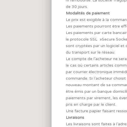
ni remboursé. La société Tragop
de 30 jours.
Modalités de paiement
Le prix est exigible à la comman
Les paiements pourront être eff
Les paiements par carte bancaire 
le protocole SSL »Secure Socket
sont cryptées par un logiciel et
du transport sur le réseau.
Le compte de l’acheteur ne sera
le cas où certains articles comma
par courrier électronique immédi
commande. Si l’acheteur choisit
nouveau montant de sa commande
être émis par un banque domicili
paiements par virement, les évent
pris en charge par le client.
Une facture papier faisant res
Livraisons
Les livraisons sont faites à l’a