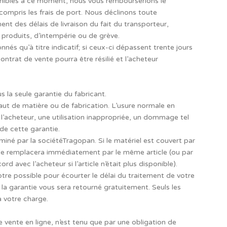
nibles à ce moment, nous vous rembourserions le
mpris les frais de port. Nous déclinons toute
ent des délais de livraison du fait du transporteur,
roduits, d’intempérie ou de grève.
nnés qu’à titre indicatif; si ceux-ci dépassent trente jours
trat de vente pourra être résilié et l’acheteur
s la seule garantie du fabricant.
faut de matière ou de fabrication. L’usure normale en
ar l’acheteur, une utilisation inappropriée, un dommage tel
de cette garantie.
iné par la sociétéTragopan. Si le matériel est couvert par
n le remplacera immédiatement par le même article (ou par
d avec l’acheteur si l’article n’était plus disponible).
tre possible pour écourter le délai du traitement de votre
la garantie vous sera retourné gratuitement. Seuls les
à votre charge.
 vente en ligne, n’est tenu que par une obligation de