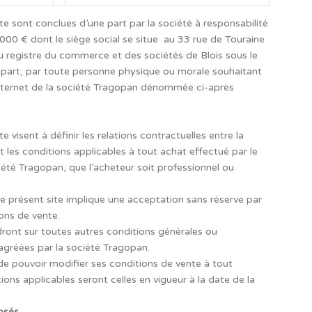
e sont conclues d’une part par la société à responsabilité
000 € dont le siège social se situe au 33 rue de Touraine
 registre du commerce et des sociétés de Blois sous le
part, par toute personne physique ou morale souhaitant
 Internet de la société Tragopan dénommée ci-après
 visent à définir les relations contractuelles entre la
t les conditions applicables à tout achat effectué par le
iété Tragopan, que l’acheteur soit professionnel ou
 le présent site implique une acceptation sans réserve par
ons de vente.
ront sur toutes autres conditions générales ou
agréées par la société Tragopan.
de pouvoir modifier ses conditions de vente à tout
ons applicables seront celles en vigueur à la date de la
osés