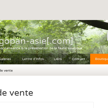
agopan-asie[.com]
connaissance & la préservation de la faune asiatique
Galeries
Lettre d’Infos
Liens
Contact
Boutiqu
de vente
de vente